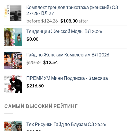
Комплект трендов трикотажа (женский) ОЗ
27/28- ВЛ 27
Первоначальная
Текущая
before
$
124.26
$
108.30
after
цена
цена:
Тенденции Женской Моды ВЛ 2026
составляла
$108.30.
$
0.00
$124.26.
Гайд по Женским Комплектам ВЛ 2026
Первоначальная
Текущая
$
20.52
$
12.54
цена
цена:
составляла
$12.54.
ПРЕМИУМ Мини Подписка - 3 месяца
$20.52.
$
216.60
САМЫЙ ВЫСОКИЙ РЕЙТИНГ
Тех Рисунки Гайд по Блузам ОЗ 25.26