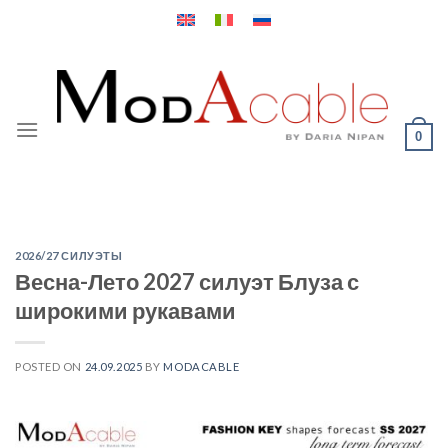
Skip
to
content
0
2026/27 СИЛУЭТЫ
Весна-Лето 2027 силуэт Блуза с
широкими рукавами
POSTED ON
24.09.2025
BY
MODACABLE