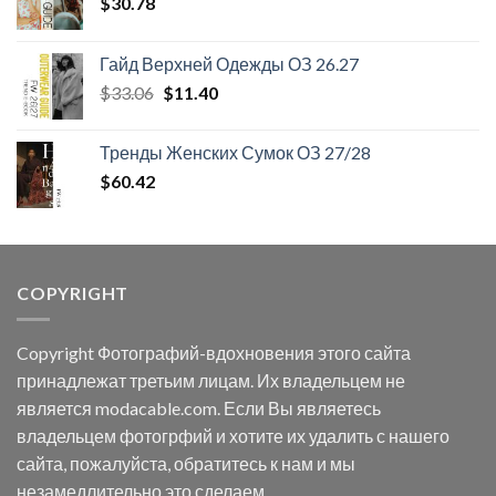
$
30.78
Гайд Верхней Одежды ОЗ 26.27
Первоначальная
Текущая
$
33.06
$
11.40
цена
цена:
составляла
$11.40.
Тренды Женских Сумок ОЗ 27/28
$33.06.
$
60.42
COPYRIGHT
Copyright Фотографий-вдохновения этого сайта
принадлежат третьим лицам. Их владельцем не
является modacable.com. Если Вы являетесь
владельцем фотогрфий и хотите их удалить с нашего
сайта, пожалуйста, обратитесь к нам и мы
незамедлительно это сделаем.