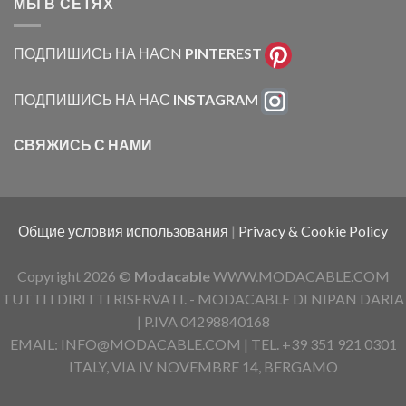
МЫ В СЕТЯХ
ПОДПИШИСЬ НА НАСN
PINTEREST
ПОДПИШИСЬ НА НАС
INSTAGRAM
СВЯЖИСЬ С НАМИ
Общие условия использования
|
Privacy & Cookie Policy
Copyright 2026 ©
Modacable
WWW.MODACABLE.COM
TUTTI I DIRITTI RISERVATI. - MODACABLE DI NIPAN DARIA
| P.IVA 04298840168
EMAIL: INFO@MODACABLE.COM | TEL. +39 351 921 0301
ITALY, VIA IV NOVEMBRE 14, BERGAMO