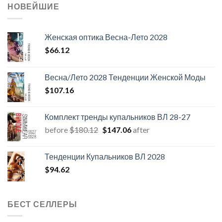
НОВЕЙШИЕ
Женская оптика Весна-Лето 2028
$
66.12
Весна/Лето 2028 Тенденции Женской Моды
$
107.16
Комплект тренды купальников ВЛ 28-27
Первоначальная
Текущая
before
$
180.12
$
147.06
after
цена
цена:
составляла
$147.06.
Тенденции Купальников ВЛ 2028
$180.12.
$
94.62
БЕСТ СЕЛЛЕРЫ